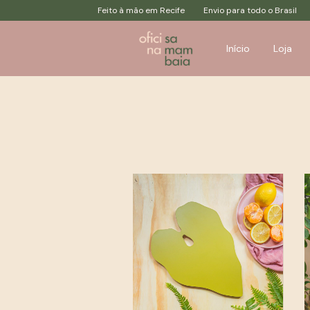
Feito à mão em Recife
Envio para todo o Brasil
Feit
Início
Loja