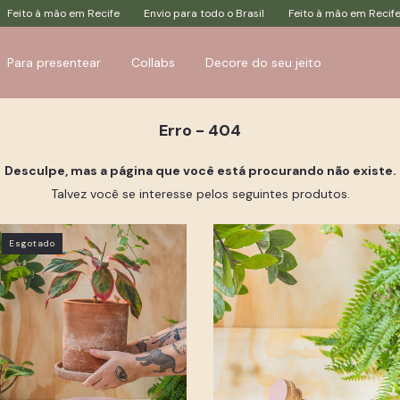
o à mão em Recife
Envio para todo o Brasil
Feito à mão em Recife
Para presentear
Collabs
Decore do seu jeito
Erro - 404
Desculpe, mas a página que você está procurando não existe.
Talvez você se interesse pelos seguintes produtos.
Esgotado