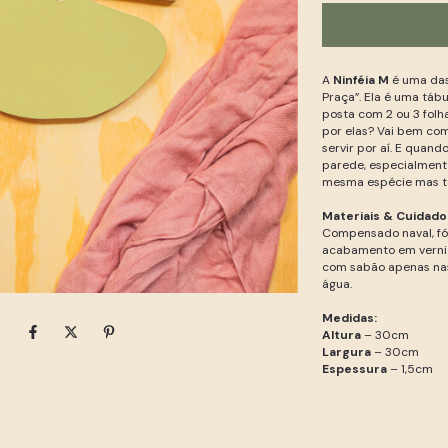
A
Ninféia M
é uma das
Praça”. Ela é uma táb
posta com 2 ou 3 folh
por elas? Vai bem com 
servir por aí. E quand
parede, especialmente
mesma espécie mas te
Materiais & Cuidado
Compensado naval, fó
acabamento em verniz
com sabão apenas nas
água.
Medidas:
Altura
– 30cm
Largura
– 30cm
Espessura
– 1,5cm