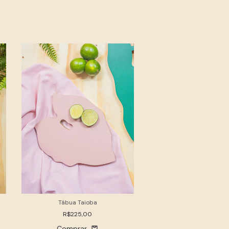
Esgotado
Tábua Taioba
Tábua Ninféia P
R$225,00
R$225,00
Comprar