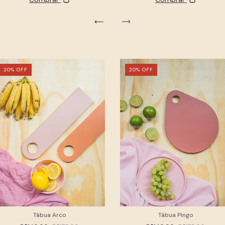
20
%
OFF
20
%
OFF
Tábua Arco
Tábua Pingo