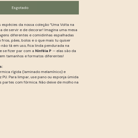
 espécies da nossa coleção “Uma Volta na
ua de servir e de decorar! Imagina uma mesa
agens diferentes e comidinhas espalhadas
frios, pães, bolos e o que mais tu quiser
o não tá em uso, fica linda pendurada na
 se fizer par com a
Ninféia P
— elas são da
m tamanhos e formatos diferentes!
s:
rmica rígida (laminado melamínico) e
 PU. Para limpar, use pano ou esponja úmida
 partes com fórmica. Não deixe de molho na