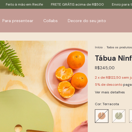
e
FRETE GRÁTIS acima de R$500
Envio para todo o Brasil
Feito à 
Para presentear
Collabs
Decore do seu jeito
Início
.
Todos os produtos
Tábua Ninf
R$245,00
2
x de
R$122,50
sem j
5% de desconto
paga
Ver mais detalhes
Cor:
Terracota