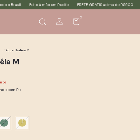
mão em Recife
FRETE GRÁTIS acima de R$500
Envio para todo o Brasil
0
.
Tábua Ninféia M
éia M
uros
ndo com Pix