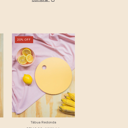
20
%
OFF
20
%
OFF
Tábua Redonda
Tábua Trapézio